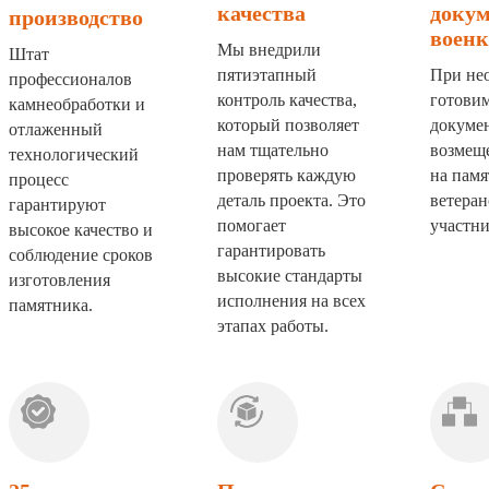
качества
докум
производство
военк
Мы внедрили
Штат
пятиэтапный
При не
профессионалов
контроль качества,
готовим
камнеобработки и
который позволяет
докумен
отлаженный
нам тщательно
возмещ
технологический
проверять каждую
на памя
процесс
деталь проекта. Это
ветера
гарантируют
помогает
участн
высокое качество и
гарантировать
соблюдение сроков
высокие стандарты
изготовления
исполнения на всех
памятника.
этапах работы.