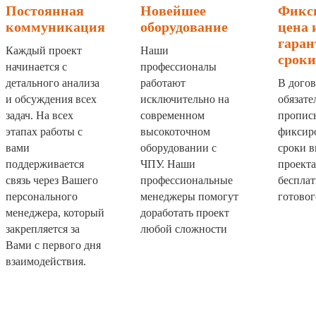
Постоянная
Новейшее
Фикс
коммуникация
оборудование
цена 
гара
Каждый проект
Наши
сроки
начинается с
профессионалы
детального анализа
работают
В дого
и обсуждения всех
исключительно на
обязате
задач. На всех
современном
пропис
этапах работы с
высокоточном
фиксир
вами
оборудовании с
сроки 
поддерживается
ЧПУ. Наши
проекта
связь через Вашего
профессиональные
бесплат
персонального
менеджеры помогут
готовог
менеджера, который
доработать проект
закрепляется за
любой сложности
Вами с первого дня
взаимодействия.