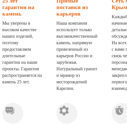
25 лет
Прямые
Сеть 
гарантии на
поставки из
Крым
камень
карьеров
Каждый
Мы уверены в
Наша компания
начинае
высоком качестве
использует только
детальн
наших изделий,
высококачественный
обсужде
поэтому
камень, напрямую
На всех
предоставляем
привезенный из
с вами 
длительные
карьеров России и
связь ч
гарантии на наши
зарубежья.
персон
проекты. Гарантия
Натуральный гранит
менедж
распространяется на
и мрамор из
закрепл
камень 25 лет.
месторождений
первого
Карелии.
взаимод