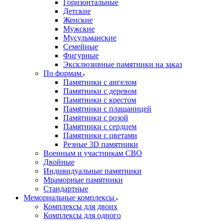
Горизонтальные
Детские
Женские
Мужские
Мусульманские
Семейные
Фигурные
Эксклюзивные памятники на заказ
По формам
Памятники с ангелом
Памятники с деревом
Памятники с крестом
Памятники с плащаницей
Памятники с розой
Памятники с сердцем
Памятники с цветами
Резные 3D памятники
Военным и участникам СВО
Двойные
Индивидуальные памятники
Мраморные памятники
Стандартные
Мемориальные комплексы
Комплексы для двоих
Комплексы для одного