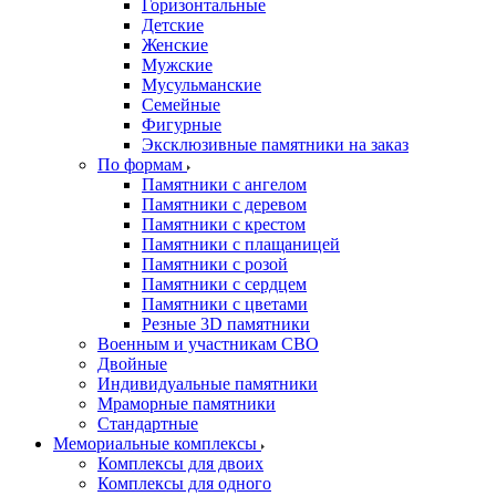
Горизонтальные
Детские
Женские
Мужские
Мусульманские
Семейные
Фигурные
Эксклюзивные памятники на заказ
По формам
Памятники с ангелом
Памятники с деревом
Памятники с крестом
Памятники с плащаницей
Памятники с розой
Памятники с сердцем
Памятники с цветами
Резные 3D памятники
Военным и участникам СВО
Двойные
Индивидуальные памятники
Мраморные памятники
Стандартные
Мемориальные комплексы
Комплексы для двоих
Комплексы для одного