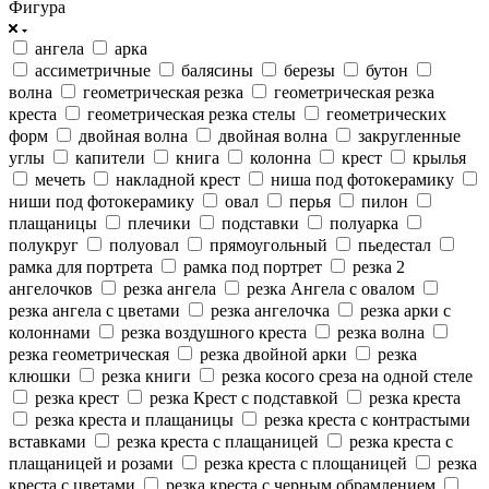
Фигура
ангела
арка
ассиметричные
балясины
березы
бутон
волна
геометрическая резка
геометрическая резка
креста
геометрическая резка стелы
геометрических
форм
двойная волна
двойная волна
закругленные
углы
капители
книга
колонна
крест
крылья
мечеть
накладной крест
ниша под фотокерамику
ниши под фотокерамику
овал
перья
пилон
плащаницы
плечики
подставки
полуарка
полукруг
полуовал
прямоугольный
пьедестал
рамка для портрета
рамка под портрет
резка 2
ангелочков
резка ангела
резка Ангела с овалом
резка ангела с цветами
резка ангелочка
резка арки с
колоннами
резка воздушного креста
резка волна
резка геометрическая
резка двойной арки
резка
клюшки
резка книги
резка косого среза на одной стеле
резка крест
резка Крест с подставкой
резка креста
резка креста и плащаницы
резка креста с контрастыми
вставками
резка креста с плащаницей
резка креста с
плащаницей и розами
резка креста с площаницей
резка
креста с цветами
резка креста с черным обрамлением