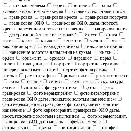
аптечная эмблема
береза
веточки
волны
вставка металлические звезды
вставка стеклянный погон
гравировка
гравировка креста
гравировка портрета
гравировка ФИО
гравировка ФИО, даты, портрет,
крест с нанесением золотого напыления
гравировка цветы
декоративный элемент "самолет"
Иисус
книга
котик
крест
крылья
лепестки
мечеть
мяч
накладной крест
накладные буквы
накладные цветы
нанесение золотога напыления на буквы
нитки
орден
орнамент
орхидея
парашют
перья
пилон
плащаница
портрет
портрет на керамике
портрет на керамограните
портрет фотокерамика
птички
рамка для фото
резка книги
рисунок ангела
розы
сердце
силуэт
скульптура
скульптура
ангела
спицы
фигурка птички
фото
фото
гравировка
фото керамогранит
фото керамогранит,
гравировка ФИО даты , покрытие золотым напылением
фото керамогранит, гравировка фио даты, звезды золотое
напыление
фото керамогранит, гравировка ФИО даты,
крест, покрытие золотым напылением
фото керамогранит,
гравировка ФИО, дата медаль
фото на стекле
фотокерамика
цветы
широкие фаски
эпитафия