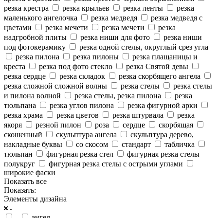
резка крестра
резка крыльев
резка ленты
резка
маленького ангелочка
резка медведя
резка медведя с
цветами
резка мечети
резка мечети
резка
надгробной плиты
резка ниши для фото
резка ниши
под фотокерамику
резка одной стелы, округлый срез угла
резка пилона
резка пилоны
резка плащаницы и
креста
резка под фото стекло
резка Святой девы
резка сердце
резка складок
резка скорбящего ангела
резка сложной сложной волны
резка стелы
резка стелы
и пилона волной
резка стелы, резка пилона
резка
тюльпана
резка углов пилона
резка фигурной арки
резка храма
резка цветов
резка штурвала
резка
якоря
резной пилон
роза
сердце
скорбящая
скошенный
скульптура ангела
скульптура дерево,
накладные буквы
со скосом
стандарт
табличка
тюльпан
фигурная резка стел
фигурная резка стелы
полукруг
фигурная резка стелы с острыми углами
широкие фаски
Показать все
Показать:
Элементы дизайна
-
ангел