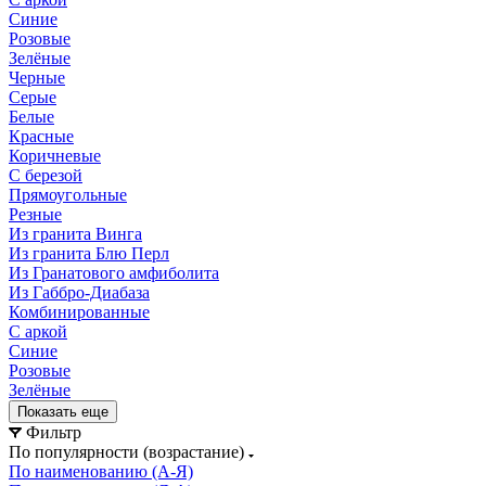
Синие
Розовые
Зелёные
Черные
Серые
Белые
Красные
Коричневые
С березой
Прямоугольные
Резные
Из гранита Винга
Из гранита Блю Перл
Из Гранатового амфиболита
Из Габбро-Диабаза
Комбинированные
С аркой
Синие
Розовые
Зелёные
Показать еще
Фильтр
По популярности (возрастание)
По наименованию (А-Я)