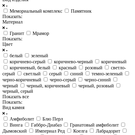
Мемориальный комплекс
Памятник
Показать:
Материал
Гранит
Мрамор
Показать:
Цвет
белый
зеленый
коричнево-серый
коричнево-черный
коричневый
коричневый, белый
красный
розовый
светло-
серый
светлый
серый
синий
темно-зеленый
черно-коричневый
черно-серый
черно-синий
черный
черный, коричневый
черный, розовый
черный, серый
Показать все
Показать:
Вид камня
Амфиболит
Блю Перл
Винга
Габбро-Диабаз
Гранатовый амфиболит
Дымовский
Империал Ред
Коелга
Лабрадорит