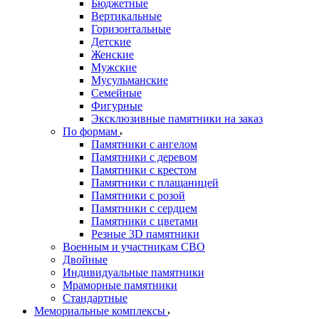
Бюджетные
Вертикальные
Горизонтальные
Детские
Женские
Мужские
Мусульманские
Семейные
Фигурные
Эксклюзивные памятники на заказ
По формам
Памятники с ангелом
Памятники с деревом
Памятники с крестом
Памятники с плащаницей
Памятники с розой
Памятники с сердцем
Памятники с цветами
Резные 3D памятники
Военным и участникам СВО
Двойные
Индивидуальные памятники
Мраморные памятники
Стандартные
Мемориальные комплексы