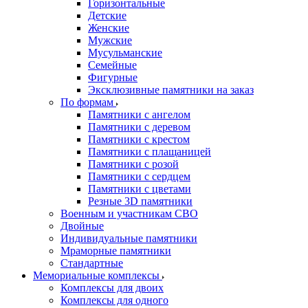
Горизонтальные
Детские
Женские
Мужские
Мусульманские
Семейные
Фигурные
Эксклюзивные памятники на заказ
По формам
Памятники с ангелом
Памятники с деревом
Памятники с крестом
Памятники с плащаницей
Памятники с розой
Памятники с сердцем
Памятники с цветами
Резные 3D памятники
Военным и участникам СВО
Двойные
Индивидуальные памятники
Мраморные памятники
Стандартные
Мемориальные комплексы
Комплексы для двоих
Комплексы для одного