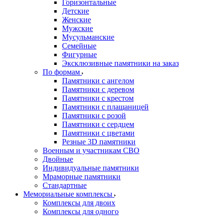
Горизонтальные
Детские
Женские
Мужские
Мусульманские
Семейные
Фигурные
Эксклюзивные памятники на заказ
По формам
Памятники с ангелом
Памятники с деревом
Памятники с крестом
Памятники с плащаницей
Памятники с розой
Памятники с сердцем
Памятники с цветами
Резные 3D памятники
Военным и участникам СВО
Двойные
Индивидуальные памятники
Мраморные памятники
Стандартные
Мемориальные комплексы
Комплексы для двоих
Комплексы для одного