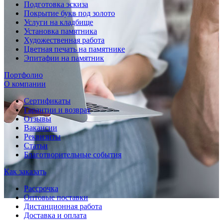
Подготовка эскиза
Покрытие букв под золото
Услуги на кладбище
Установка памятника
Художественная работа
Цветная печать на памятнике
Эпитафии на памятник
Портфолио
О компании
Сертификаты
Гарантии и возврат
Отзывы
Вакансии
Реквизиты
Статьи
Благотворительные события
Как заказать
Рассрочка
Оптовые поставки
Дистанционная работа
Доставка и оплата