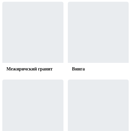
Межиричский гранит
Винга