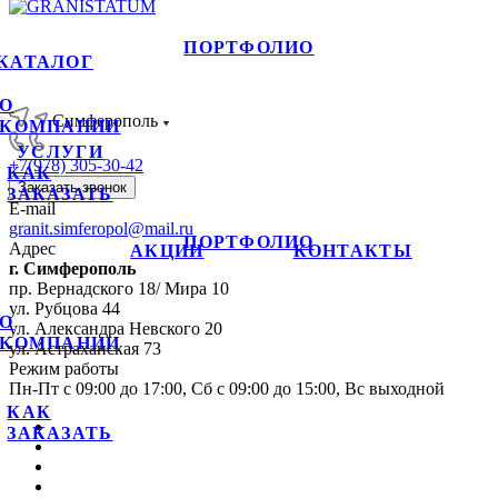
ПОРТФОЛИО
КАТАЛОГ
О
Симферополь
КОМПАНИИ
УСЛУГИ
+7(978) 305-30-42
КАК
Заказать звонок
ЗАКАЗАТЬ
E-mail
granit.simferopol@mail.ru
ПОРТФОЛИО
Адрес
АКЦИИ
КОНТАКТЫ
г. Симферополь
пр. Вернадского 18/ Мира 10
ул. Рубцова 44
О
ул. Александра Невского 20
КОМПАНИИ
ул. Астраханская 73
Режим работы
Пн-Пт с 09:00 до 17:00, Сб с 09:00 до 15:00, Вс выходной
КАК
ЗАКАЗАТЬ