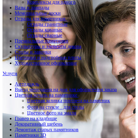
Комплексы для одного
Вазы и лампады
Мемориальные доски
Ограды для памятников
Ограды гранитные
Ограды кованые
Ограды сварные
Премиальные памятники
Скульптуры и элементы декора
Столы и лавочки
Цветники и надгробные плиты
Художественное оформление
Услуги
Антидождь
Выезд менеджера на дом для оформления заказа
Цветная печать на памятнике
Цветная заливка портрета на памятник
Фото на стекле для стелы
Цветное фото на эмали
Гравер на кладбище
Декоративный щебень
Демонтаж старых памятников
Памятники 3D