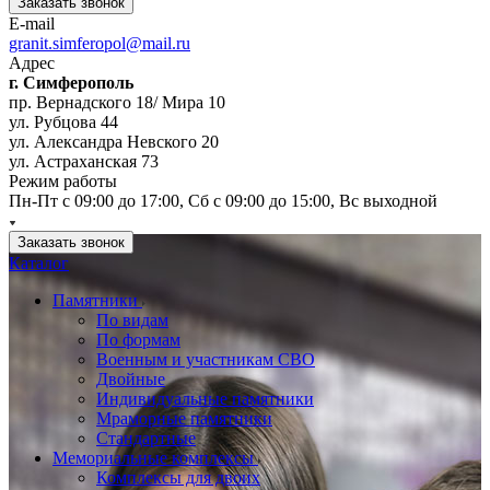
Заказать звонок
E-mail
granit.simferopol@mail.ru
Адрес
г. Симферополь
пр. Вернадского 18/ Мира 10
ул. Рубцова 44
ул. Александра Невского 20
ул. Астраханская 73
Режим работы
Пн-Пт с 09:00 до 17:00, Сб с 09:00 до 15:00, Вс выходной
Заказать звонок
Каталог
Памятники
По видам
По формам
Военным и участникам СВО
Двойные
Индивидуальные памятники
Мраморные памятники
Стандартные
Мемориальные комплексы
Комплексы для двоих