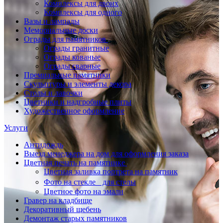
Комплексы для двоих
Комплексы для одного
Вазы и лампады
Мемориальные доски
Ограды для памятников
Ограды гранитные
Ограды кованые
Ограды сварные
Премиальные памятники
Скульптуры и элементы декора
Столы и лавочки
Цветники и надгробные плиты
Художественное оформление
Услуги
Антидождь
Выезд менеджера на дом для оформления заказа
Цветная печать на памятнике
Цветная заливка портрета на памятник
Фото на стекле для стелы
Цветное фото на эмали
Гравер на кладбище
Декоративный щебень
Демонтаж старых памятников