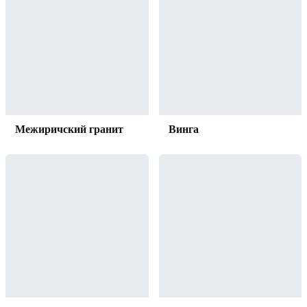
Межиричский гранит
Винга