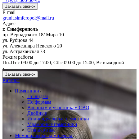
+7(978) 305-30-42
Заказать звонок
E-mail
granit.simferopol@mail.ru
Адрес
г. Симферополь
пр. Вернадского 18/ Мира 10
ул. Рубцова 44
ул. Александра Невского 20
ул. Астраханская 73
Режим работы
Пн-Пт с 09:00 до 17:00, Сб с 09:00 до 15:00, Вс выходной
Заказать звонок
Каталог
Памятники
По видам
По формам
Военным и участникам СВО
Двойные
Индивидуальные памятники
Мраморные памятники
Стандартные
Мемориальные комплексы