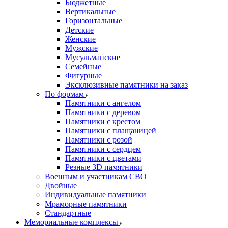
Бюджетные
Вертикальные
Горизонтальные
Детские
Женские
Мужские
Мусульманские
Семейные
Фигурные
Эксклюзивные памятники на заказ
По формам
Памятники с ангелом
Памятники с деревом
Памятники с крестом
Памятники с плащаницей
Памятники с розой
Памятники с сердцем
Памятники с цветами
Резные 3D памятники
Военным и участникам СВО
Двойные
Индивидуальные памятники
Мраморные памятники
Стандартные
Мемориальные комплексы