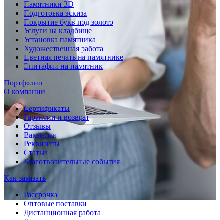
Памятники 3D
Подготовка эскиза
Покрытие букв под золото
Услуги на кладбище
Установка памятника
Художественная работа
Цветная печать на памятнике
Эпитафии на памятник
Портфолио
О компании
Сертификаты
Гарантии и возврат
Отзывы
Вакансии
Реквизиты
Статьи
Благотворительные события
Как заказать
Рассрочка
Оптовые поставки
Дистанционная работа