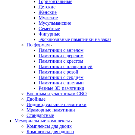
Горизонтальные
Детские
Женские
Мужские
Мусульманские
Семейные
Фигурные
Эксклюзивные памятники на заказ
По формам
Памятники с ангелом
Памятники с деревом
Памятники с крестом
Памятники с плащаницей
Памятники с розой
Памятники с сердцем
Памятники с цветами
Резные 3D памятники
Военным и участникам СВО
Двойные
Индивидуальные памятники
Мраморные памятники
Стандартные
Мемориальные комплексы
Комплексы для двоих
Комплексы для одного