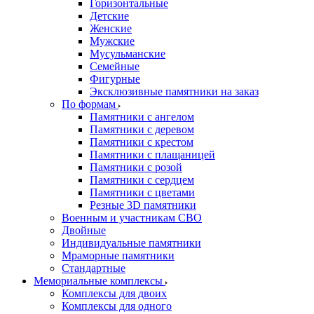
Горизонтальные
Детские
Женские
Мужские
Мусульманские
Семейные
Фигурные
Эксклюзивные памятники на заказ
По формам
Памятники с ангелом
Памятники с деревом
Памятники с крестом
Памятники с плащаницей
Памятники с розой
Памятники с сердцем
Памятники с цветами
Резные 3D памятники
Военным и участникам СВО
Двойные
Индивидуальные памятники
Мраморные памятники
Стандартные
Мемориальные комплексы
Комплексы для двоих
Комплексы для одного