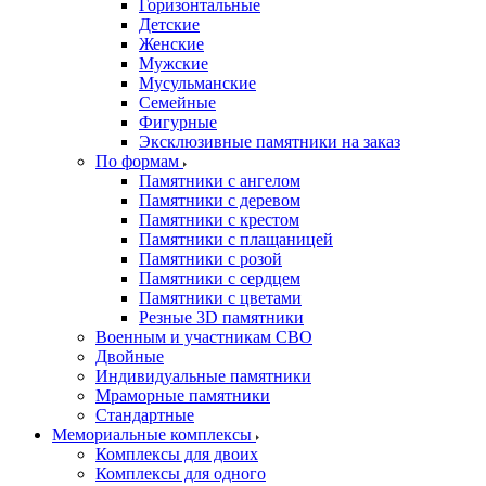
Горизонтальные
Детские
Женские
Мужские
Мусульманские
Семейные
Фигурные
Эксклюзивные памятники на заказ
По формам
Памятники с ангелом
Памятники с деревом
Памятники с крестом
Памятники с плащаницей
Памятники с розой
Памятники с сердцем
Памятники с цветами
Резные 3D памятники
Военным и участникам СВО
Двойные
Индивидуальные памятники
Мраморные памятники
Стандартные
Мемориальные комплексы
Комплексы для двоих
Комплексы для одного