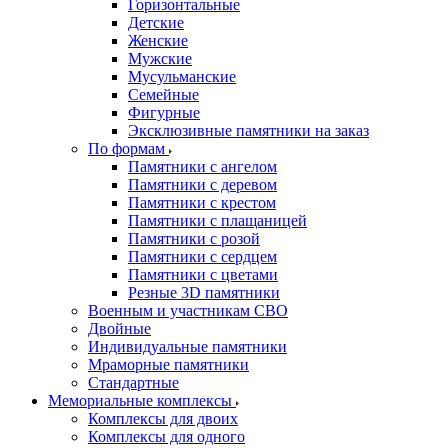
Горизонтальные
Детские
Женские
Мужские
Мусульманские
Семейные
Фигурные
Эксклюзивные памятники на заказ
По формам
Памятники с ангелом
Памятники с деревом
Памятники с крестом
Памятники с плащаницей
Памятники с розой
Памятники с сердцем
Памятники с цветами
Резные 3D памятники
Военным и участникам СВО
Двойные
Индивидуальные памятники
Мраморные памятники
Стандартные
Мемориальные комплексы
Комплексы для двоих
Комплексы для одного