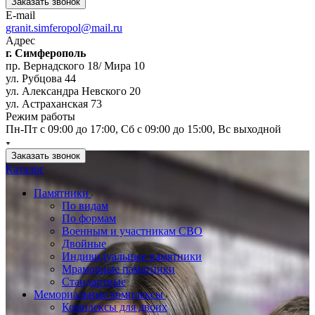
Заказать звонок
E-mail
granit.simferopol@mail.ru
Адрес
г. Симферополь
пр. Вернадского 18/ Мира 10
ул. Рубцова 44
ул. Александра Невского 20
ул. Астраханская 73
Режим работы
Пн-Пт с 09:00 до 17:00, Сб с 09:00 до 15:00, Вс выходной
Заказать звонок
Каталог
Памятники
По видам
По формам
Военным и участникам СВО
Двойные
Индивидуальные памятники
Мраморные памятники
Стандартные
Мемориальные комплексы
Комплексы для двоих