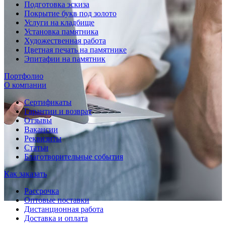
Подготовка эскиза
Покрытие букв под золото
Услуги на кладбище
Установка памятника
Художественная работа
Цветная печать на памятнике
Эпитафии на памятник
Портфолио
О компании
Сертификаты
Гарантии и возврат
Отзывы
Вакансии
Реквизиты
Статьи
Благотворительные события
Как заказать
Рассрочка
Оптовые поставки
Дистанционная работа
Доставка и оплата