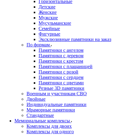
Горизонтальные
Детские
Женские
Мужские
Мусульманские
Семейные
Фигурные
Эксклюзивные памятники на заказ
По формам
Памятники с ангелом
Памятники с деревом
Памятники с крестом
Памятники с плащаницей
Памятники с розой
Памятники с сердцем
Памятники с цветами
Резные 3D памятники
Военным и участникам СВО
Двойные
Индивидуальные памятники
Мраморные памятники
Стандартные
Мемориальные комплексы
Комплексы для двоих
Комплексы для одного