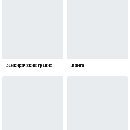
Межиричский гранит
Винга