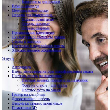
Комплексы для одного
Вазы и лампады
Мемориальные доски
Ограды для памятников
Ограды гранитные
Ограды кованые
Ограды сварные
Премиальные памятники
Скульптуры и элементы декора
Столы и лавочки
Цветники и надгробные плиты
Художественное оформление
Услуги
Антидождь
Выезд менеджера на дом для оформления заказа
Цветная печать на памятнике
Цветная заливка портрета на памятник
Фото на стекле для стелы
Цветное фото на эмали
Гравер на кладбище
Декоративный щебень
Демонтаж старых памятников
Памятники 3D