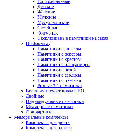
Горизонтальные
Детские
Женские
Мужские
Мусульманские
Семейные
Фигурные
Эксклюзивные памятники на заказ
По формам
Памятники с ангелом
Памятники с деревом
Памятники с крестом
Памятники с плащаницей
Памятники с розой
Памятники с сердцем
Памятники с цветами
Резные 3D памятники
Военным и участникам СВО
Двойные
Индивидуальные памятники
Мраморные памятники
Стандартные
Мемориальные комплексы
Комплексы для двоих
Комплексы для одного