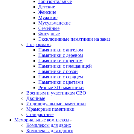
Горизонтальные
Детские
Женские
Мужские
Мусульманские
Семейные
Фигурные
Эксклюзивные памятники на заказ
По формам
Памятники с ангелом
Памятники с деревом
Памятники с крестом
Памятники с плащаницей
Памятники с розой
Памятники с сердцем
Памятники с цветами
Резные 3D памятники
Военным и участникам СВО
Двойные
Индивидуальные памятники
Мраморные памятники
Стандартные
Мемориальные комплексы
Комплексы для двоих
Комплексы для одного