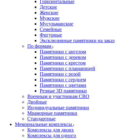
Горизонтальные
Детские
Женские
Мужские
Мусульманские
Семейные
Фигурные
Эксклюзивные памятники на заказ
По формам
Памятники с ангелом
Памятники с деревом
Памятники с крестом
Памятники с плащаницей
Памятники с розой
Памятники с сердцем
Памятники с цветами
Резные 3D памятники
Военным и участникам СВО
Двойные
Индивидуальные памятники
Мраморные памятники
Стандартные
Мемориальные комплексы
Комплексы для двоих
Комплексы для одного