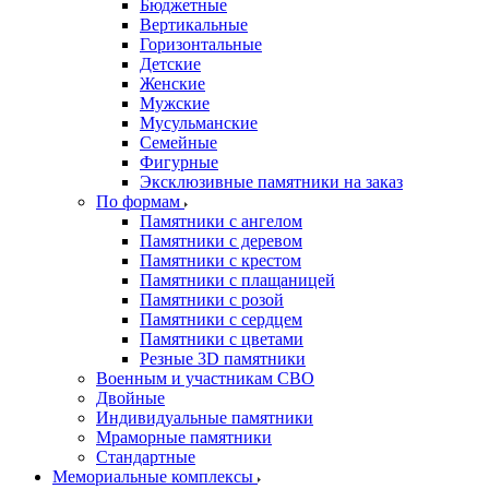
Бюджетные
Вертикальные
Горизонтальные
Детские
Женские
Мужские
Мусульманские
Семейные
Фигурные
Эксклюзивные памятники на заказ
По формам
Памятники с ангелом
Памятники с деревом
Памятники с крестом
Памятники с плащаницей
Памятники с розой
Памятники с сердцем
Памятники с цветами
Резные 3D памятники
Военным и участникам СВО
Двойные
Индивидуальные памятники
Мраморные памятники
Стандартные
Мемориальные комплексы