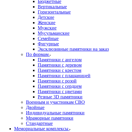
Бюджетные
Вертикальные
Горизонтальные
Детские
Женские
Мужские
Мусульманские
Семейные
Фигурные
Эксклюзивные памятники на заказ
По формам
Памятники с ангелом
Памятники с деревом
Памятники с крестом
Памятники с плащаницей
Памятники с розой
Памятники с сердцем
Памятники с цветами
Резные 3D памятники
Военным и участникам СВО
Двойные
Индивидуальные памятники
Мраморные памятники
Стандартные
Мемориальные комплексы