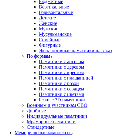
Бюджетные
Вертикальные
Горизонтальные
Детские
Женские
Мужские
Мусульманские
Семейные
Фигурные
Эксклюзивные памятники на заказ
По формам
Памятники с ангелом
Памятники с деревом
Памятники с крестом
Памятники с плащаницей
Памятники с розой
Памятники с сердцем
Памятники с цветами
Резные 3D памятники
Военным и участникам СВО
Двойные
Индивидуальные памятники
Мраморные памятники
Стандартные
Мемориальные комплексы