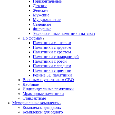
Горизонтальные
Детские
Женские
Мужские
Мусульманские
Семейные
Фигурные
Эксклюзивные памятники на заказ
По формам
Памятники с ангелом
Памятники с деревом
Памятники с крестом
Памятники с плащаницей
Памятники с розой
Памятники с сердцем
Памятники с цветами
Резные 3D памятники
Военным и участникам СВО
Двойные
Индивидуальные памятники
Мраморные памятники
Стандартные
Мемориальные комплексы
Комплексы для двоих
Комплексы для одного