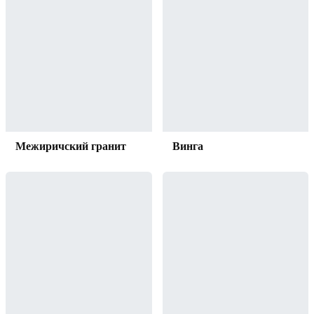
Межиричский гранит
Винга